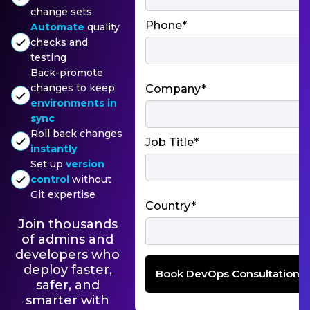
change sets
Phone*
Automate
quality
checks and
testing
Back-promote
changes to keep
Company*
environments in
sync
Roll back changes
Job Title*
instantly
Set up
version
control
without
Git expertise
Country*
Join thousands
of admins and
developers who
deploy faster,
safer, and
smarter with