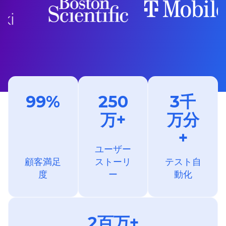
99%
250
3千
万+
万分
+
ユーザー
顧客満足
ストーリ
テスト自
度
ー
動化
2百万+