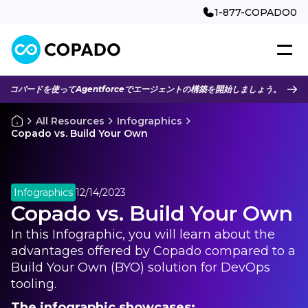
1-877-COPADO0
コパードを使ってAgentforceでエージェントの構築を開始しましょう。
All Resources
Infographics
Copado vs. Build Your Own
Infographics
12/14/2023
Copado vs. Build Your Own
In this Infographic, you will learn about the
advantages offered by Copado compared to a
Build Your Own (BYO) solution for DevOps
tooling.
The infographic showcases: