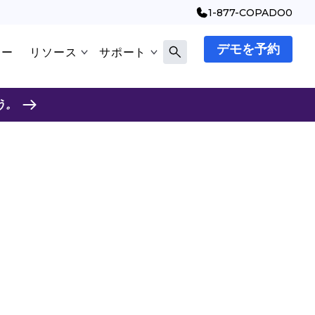
1-877-COPADO0
デモを予約
マー
リソース
サポート
う。