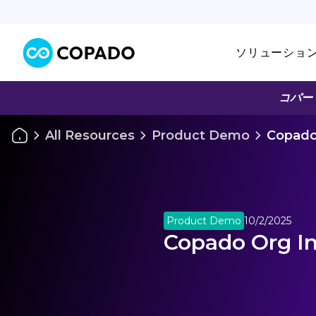
ソリューショ
コパー
All Resources
Product Demo
Copado 
Product Demo
10/2/2025
Copado Org In