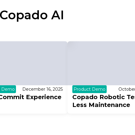
Copado AI
t Demo
December 16, 2025
Product Demo
October
Commit Experience
Copado Robotic Tes
Less Maintenance