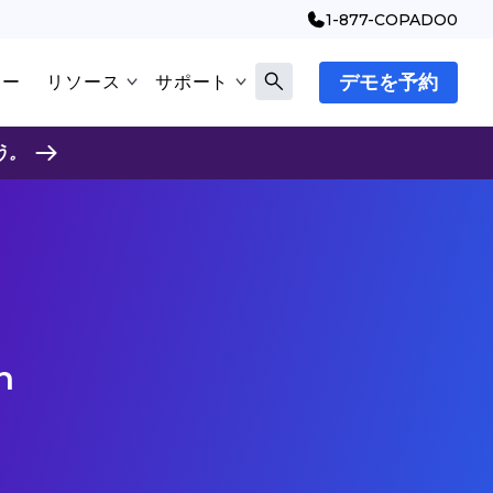
1-877-COPADO0
デモを予約
マー
リソース
サポート
う。
n