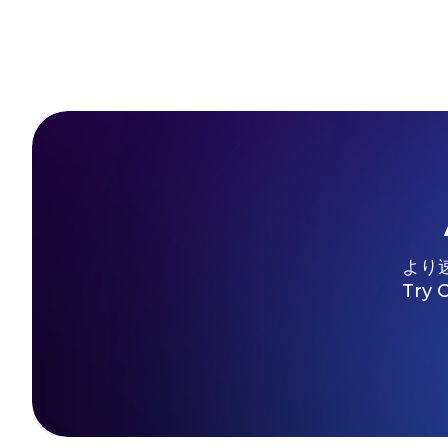
より
Try 