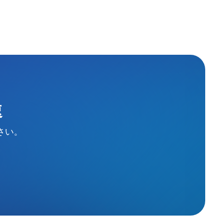
速
さい。