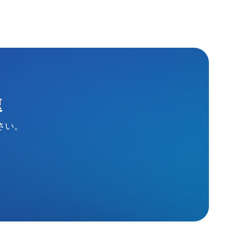
速
さい。