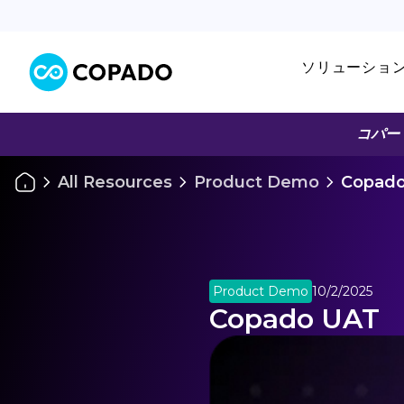
ソリューショ
コパー
All Resources
Product Demo
Copad
Product Demo
10/2/2025
Copado UAT