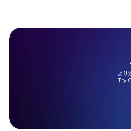
より
Try 