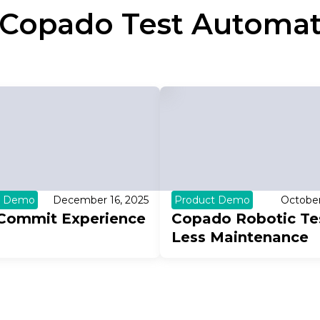
Copado Test Automat
t Demo
December 16, 2025
Product Demo
October
Commit Experience
Copado Robotic Tes
Less Maintenance