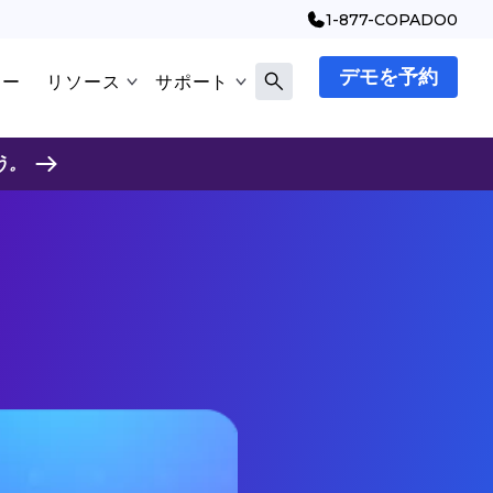
1-877-COPADO0
デモを予約
マー
リソース
サポート
う。