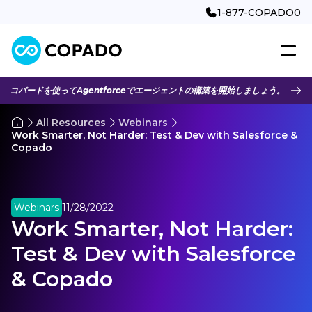
1-877-COPADO0
コパードを使ってAgentforceでエージェントの構築を開始しましょう。
All Resources
Webinars
Work Smarter, Not Harder: Test & Dev with Salesforce &
Copado
Webinars
11/28/2022
Work Smarter, Not Harder:
Test & Dev with Salesforce
& Copado