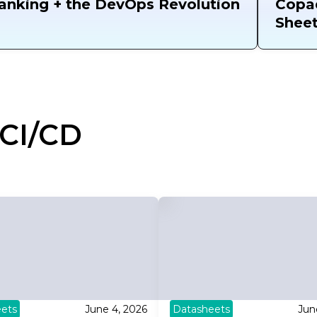
anking + the DevOps Revolution
Copad
Shee
CI/CD
ets
June 4, 2026
Datasheets
Jun