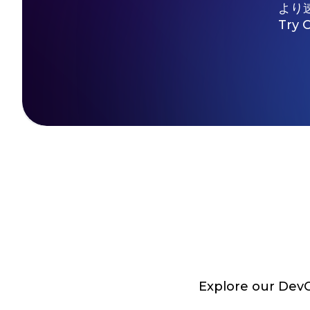
より
Try 
Explore our DevOp