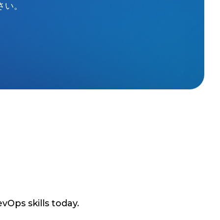
さい。
vOps skills today.