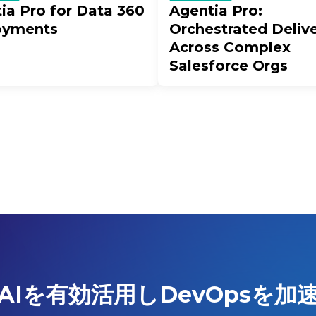
ia Pro for Data 360
Agentia Pro:
oyments
Orchestrated Deliv
Across Complex
Salesforce Orgs
AIを有効活用しDevOpsを加