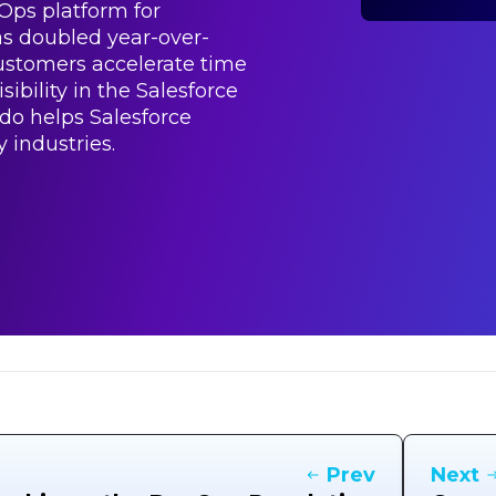
vOps platform for
as doubled year-over-
customers accelerate time
ibility in the Salesforce
do helps Salesforce
 industries.
Prev
Next