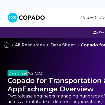
ソリューショ
コパー
All Resources
Data Sheet
Copado for
Data Sheet
9/21/2021
Copado for Transportation 
AppExchange Overview
Two release engineers managing hundreds of
across a multitude of different organizations