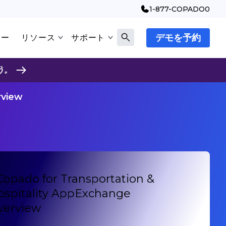
1-877-COPADO0
デモを予約
マー
リソース
サポート
う。
rview