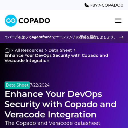
1-877-COPADO0
コパードを使ってAgentforceでエージェントの構築を開始しましょう。
All Resources
Data Sheet
Enhance Your DevOps Security with Copado and
Veracode Integration
Data Sheet
7/22/2024
Enhance Your DevOps
Security with Copado and
Veracode Integration
The Copado and Veracode datasheet