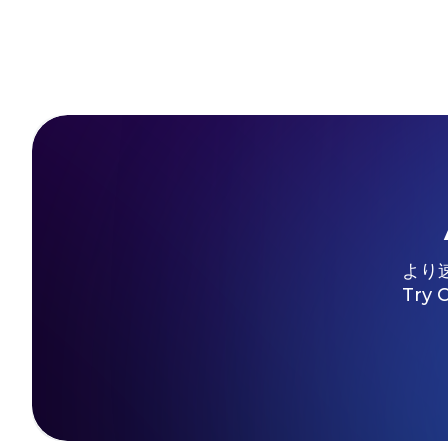
より
Try 