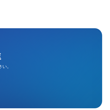
速
さい。