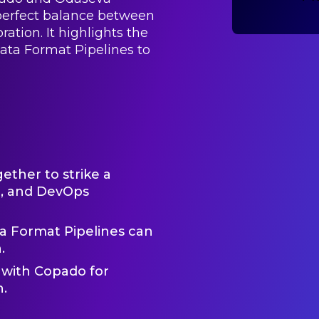
 perfect balance between
ation. It highlights the
ata Format Pipelines to
ther to strike a
e, and DevOps
 Format Pipelines can
.
 with Copado for
n.