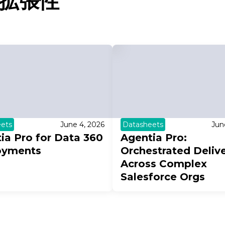
拡張性
ets
June 4, 2026
Datasheets
Jun
ia Pro for Data 360
Agentia Pro:
oyments
Orchestrated Deliv
Across Complex
Salesforce Orgs