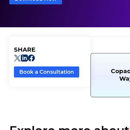
SHARE
Copado
Book a Consultation
Way