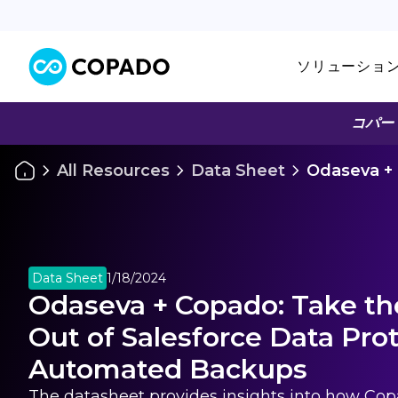
ソリューショ
コパー
All Resources
Data Sheet
Odaseva + 
Data Sheet
1/18/2024
Odaseva + Copado: Take th
Out of Salesforce Data Pro
Automated Backups
The datasheet provides insights into how C