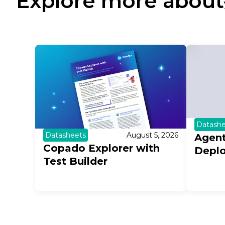
Explore more about
Datashe
Datasheets
August 5, 2026
Agent
Copado Explorer with
Depl
Test Builder