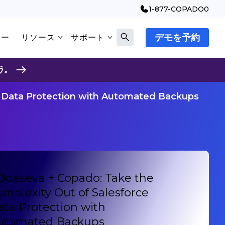
1-877-COPADO0
デモを予約
マー
リソース
サポート
う。
e Data Protection with Automated Backups