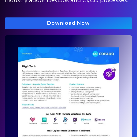
industry adopt DevOps and CI/CD processes.
Download Now