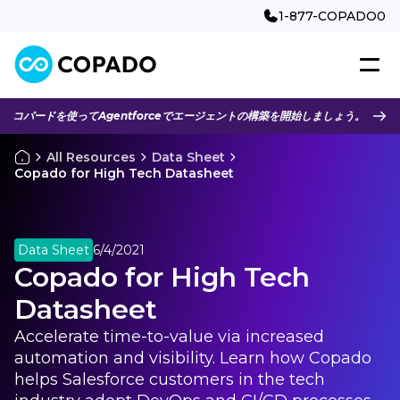
1-877-COPADO0
コパードを使ってAgentforceでエージェントの構築を開始しましょう。
All Resources
Data Sheet
Copado for High Tech Datasheet
Data Sheet
6/4/2021
Copado for High Tech
Datasheet
Accelerate time-to-value via increased
automation and visibility. Learn how Copado
helps Salesforce customers in the tech