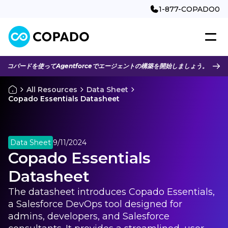
1-877-COPADO0
コパードを使ってAgentforceでエージェントの構築を開始しましょう。
All Resources
Data Sheet
Copado Essentials Datasheet
Data Sheet
9/11/2024
Copado Essentials
Datasheet
The datasheet introduces Copado Essentials,
a Salesforce DevOps tool designed for
admins, developers, and Salesforce