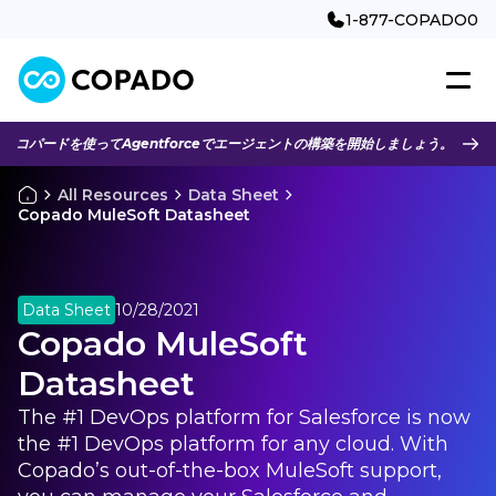
1-877-COPADO0
コパードを使ってAgentforceでエージェントの構築を開始しましょう。
All Resources
Data Sheet
Copado MuleSoft Datasheet
Data Sheet
10/28/2021
Copado MuleSoft
Datasheet
The #1 DevOps platform for Salesforce is now
the #1 DevOps platform for any cloud. With
Copado’s out-of-the-box MuleSoft support,