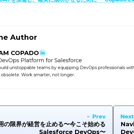
he Author
AM COPADO
DevOps Platform for Salesforce
uild unstoppable teams by equipping DevOps professionals with 
 obsolete. Work smarter, not longer.
Prev
Next
用の限界が経営を止める〜今こそ始める
Navi
Salesforce DevOps〜
DevO