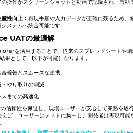
ての操作がスクリーンショットと動画で記録され、自動
生産性向上：
再現手順や入力データが正確に残るため、
理システムへ統合可能です。
orce UATの最適解
 Explorerを活用することで、従来のスプレッドシー
結果として、以下が可能になります。
具合報告とスムーズな連携
議・やり取りの削減
ースまでの高速化
能の信頼性を保証し、現場ユーザーが安心して業務を遂行
erを使えば、ユーザーはテストに集中し、開発者は再現
。
ce UATを加速し、確実に成功させるために──Copado Ex