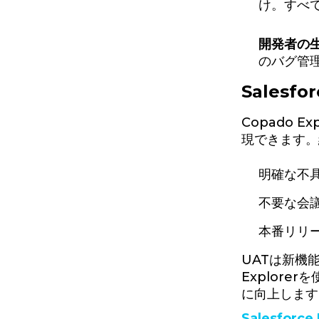
け。すべ
開発者の
のバグ管
Salesf
Copado
現できます。
明確な不
不要な会
本番リリ
UATは新機
Explor
に向上します
Salesfor