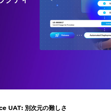
orce UAT: 別次元の難しさ