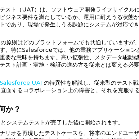
テスト（UAT）は、ソフトウェア開発ライフサイクル
ビジネス要件を満たしているか、運用に耐えうる状態
トであり、現場で発生しうる課題にシステムが対応で
Tの原則はどのプラットフォームでも共通していますが
す。特にSalesforceでは、他の業務アプリケーショ
重要な意味を持ちます。高い拡張性、メタデータ駆動
テスト計画・実施・検証の進め方を従来とは変える必
Salesforce UAT
の特異性を解説し、従来型のテスト戦
に直面するコラボレーション上の障害と、それを克服するCop
は何か？
発とシステムテストが完了した後に開始されます。
ナリオを再現したテストケースを、将来のエンドユー