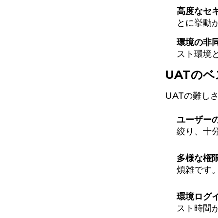
高度なセ
とに挙動
環境の非
スト環境
UATの
UATの難し
ユーザー
絞り、十
多様な権
煩雑です
環境ログ
スト時間