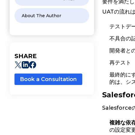
要件を満たし
UATの流れ
About The Author
テストデ
不具合の
開発者と
SHARE
再テスト
最終的に
Book a Consultation
的は、シ
Salesf
Salesf
複雑な依
の設定変