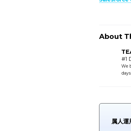
About T
TE
#1 
We b
days
属人運