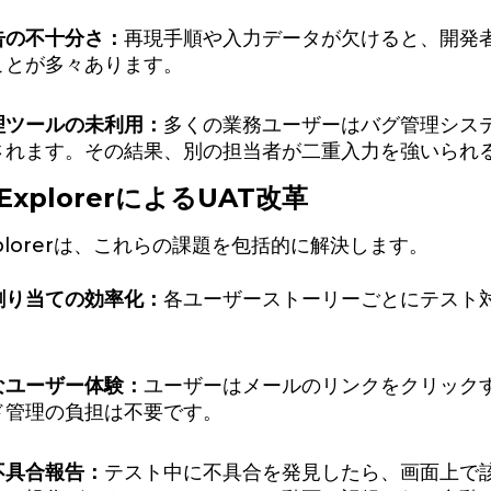
告の不十分さ：
再現手順や入力データが欠けると、開発
ことが多々あります。
理ツールの未利用：
多くの業務ユーザーはバグ管理シス
されます。その結果、別の担当者が二重入力を強いられ
 ExplorerによるUAT改革
Explorerは、これらの課題を包括的に解決します。
割り当ての効率化：
各ユーザーストーリーごとにテスト
なユーザー体験：
ユーザーはメールのリンクをクリック
ド管理の負担は不要です。
不具合報告：
テスト中に不具合を発見したら、画面上で