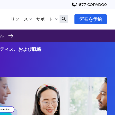
1-877-COPADO0
デモを予約
マー
リソース
サポート
う。
クティス、および戦略