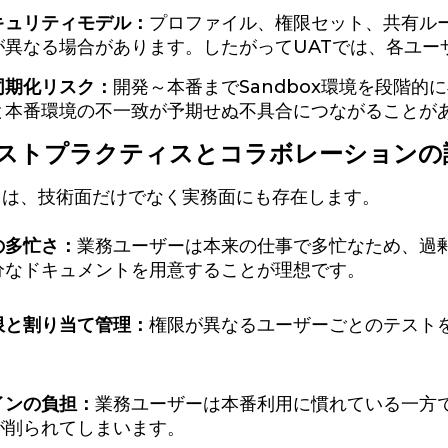
キュリティモデル：
プロファイル、権限セット、共有ル
が異なる場合があります。したがってUATでは、各ユー
同期化リスク：
開発～本番までSandbox環境を段階
と本番環境の不一致が予期せぬ不具合につながることが
ベストプラクティスとコラボレーションの
さは、技術面だけでなく実務面にも存在します。
の多忙さ：
業務ユーザーは本来の仕事で多忙なため、過剰
分なドキュメントを用意することが理想です。
限と割り当て管理：
権限が異なるユーザーごとのテスト
。
インの負担：
業務ユーザーは本番利用に慣れている一方で
が削られてしまいます。