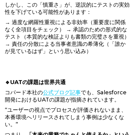
しかし、この「慎重さ」が、逆説的にテストの実効
性を下げている可能性があります：
→ 過度な網羅性重視による非効率（重要度に関係
なく全項目をチェック） → 承認のための形式的な
テスト（本質的な検証よりも書類の完璧さを重視）
→ 責任の分散による当事者意識の希薄化（「誰か
が見ているはず」という思い込み）
🔹UATの課題は世界共通
コパード本社の
公式ブログ記事
でも、Salesforce
開発におけるUATの課題が指摘されています。
“ユーザーの視点でプロセスが評価されないまま、
本番環境へリリースされてしまう事例は少なくな
い。”
つまり、
「本来の業務でちゃんと使えるか」という