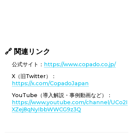
🔗 関連リンク
公式サイト：
https://www.copado.co.jp/
X（旧Twitter）：
https://x.com/CopadoJapan
YouTube（導入解説・事例動画など）：
https://www.youtube.com/channel/UCo2I
XZej8qNyIbbWWCG9z3Q